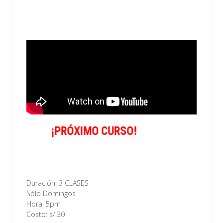
¡PRÓXIMO CURSO!
Duración: 3 CLASES
Sólo Domingos
Hora: 5pm
Costo: s/.30