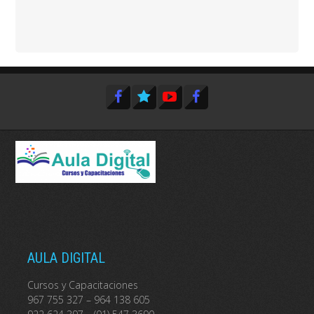
AULA DIGITAL
Cursos y Capacitaciones
967 755 327 – 964 138 605